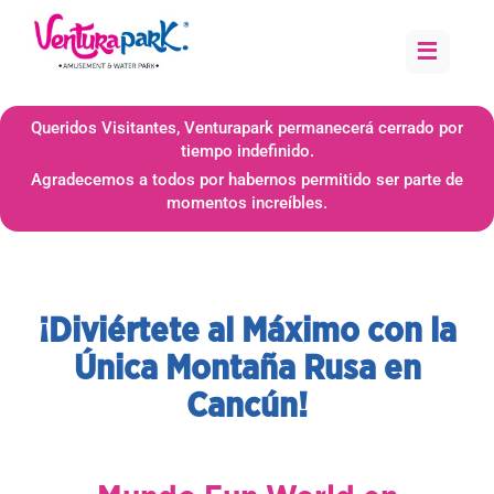
≡
Queridos Visitantes, Venturapark permanecerá cerrado por
tiempo indefinido.
Agradecemos a todos por habernos permitido ser parte de
momentos increíbles.
¡Diviértete al Máximo con la
Única Montaña Rusa en
Cancún!