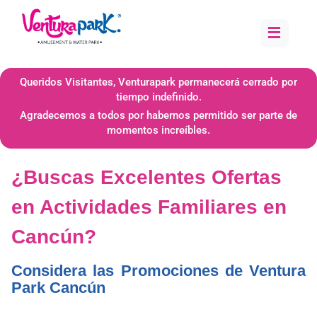
≡
Queridos Visitantes, Venturapark permanecerá cerrado por
tiempo indefinido.
Agradecemos a todos por habernos permitido ser parte de
momentos increíbles.
¿Buscas Excelentes Ofertas
en Actividades Familiares en
Cancún?
Considera las Promociones de Ventura
Park Cancún