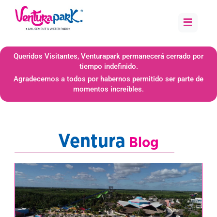
≡
Queridos Visitantes, Venturapark permanecerá cerrado por
tiempo indefinido.
Agradecemos a todos por habernos permitido ser parte de
momentos increíbles.
Ventura
Blog