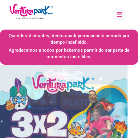
≡
Queridos Visitantes, Venturapark permanecerá cerrado por
tiempo indefinido.
Agradecemos a todos por habernos permitido ser parte de
momentos increíbles.