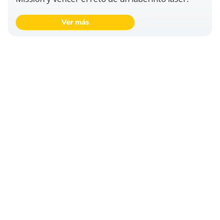
Ver más
MAPA DEL PARQUE
Actividades, Restaurantes
Entretenimiento y más…
¿CÓMO LLEGAR A VENTURA PARK?