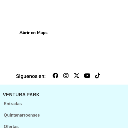
Blvd. Kukulcán Km. 25 Zona Hotelera, Cancún, México.
Junto a Dolphinaris Cancún 77500.
Desde el Interior de la República:
+52 800 733 4042
Desde Cancún:
+52 998 193 3362
Abrir en Maps
Siguenos en:
VENTURA PARK
Entradas
Quintanarroenses
Ofertas