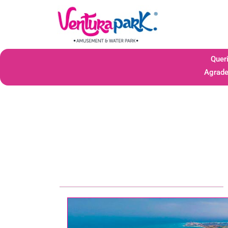
Queri
Agrade