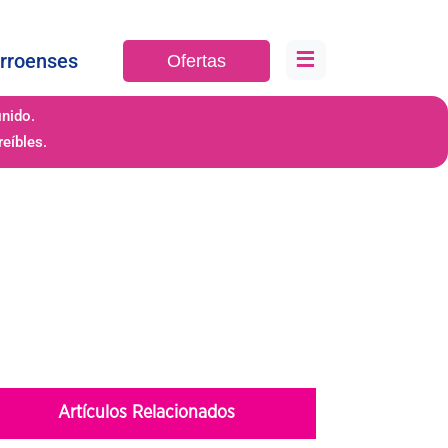
≡
rroenses
Ofertas
inido.
eíbles.
Artículos Relacionados