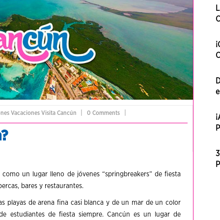
L
C
¡
C
D
e
|
|
ones
Vacaciones
Visita Cancún
0 Comments
¡
P
n?
3
P
omo un lugar lleno de jóvenes “springbreakers” de fiesta
bercas, bares y restaurantes.
sas playas de arena fina casi blanca y de un mar de un color
de estudiantes de fiesta siempre. Cancún es un lugar de