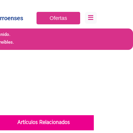
≡
rroenses
Ofertas
inido.
eíbles.
Artículos Relacionados